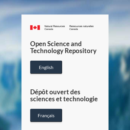
Canada.ca
/
Gouverneme
Open Science and
du
Technology Repository
Canada
English
Dépôt ouvert des
sciences et technologie
Français