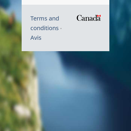
Terms and
/
conditions
Symbole
Avis
du
gouvernem
du
Canada