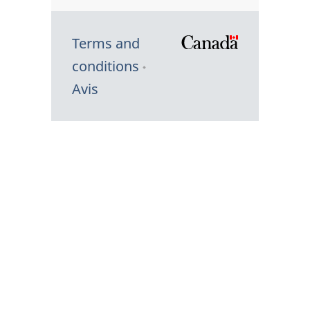
Terms and
/
conditions
Symbole
Avis
du
gouvernem
du
Canada