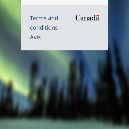
Terms and
/
conditions
Symbole
Avis
du
gouvernem
du
Canada