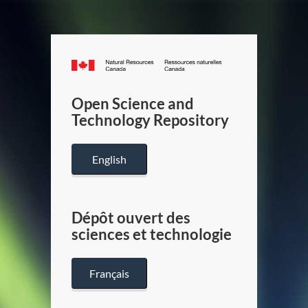
Canada.ca
/
Gouverneme
Open Science and
du
Technology Repository
Canada
English
Dépôt ouvert des
sciences et technologie
Français