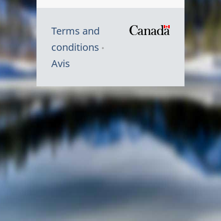
Terms and
/
conditions
Symbole
Avis
du
gouvernem
du
Canada