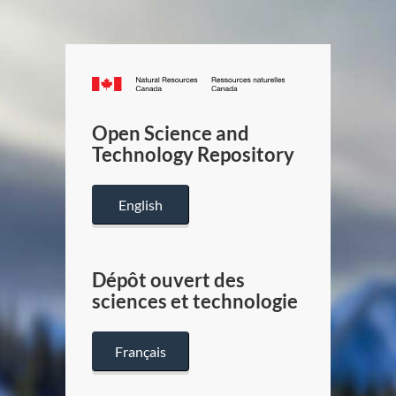
Canada.ca
/
Gouverneme
Open Science and
du
Technology Repository
Canada
English
Dépôt ouvert des
sciences et technologie
Français