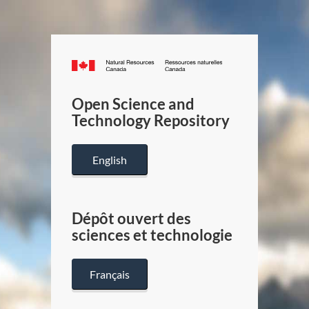
Canada.ca
/
Gouverneme
Open Science and
du
Technology Repository
Canada
English
Dépôt ouvert des
sciences et technologie
Français