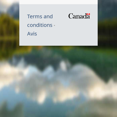
Terms and
/
conditions
Symbole
Avis
du
gouvernem
du
Canada