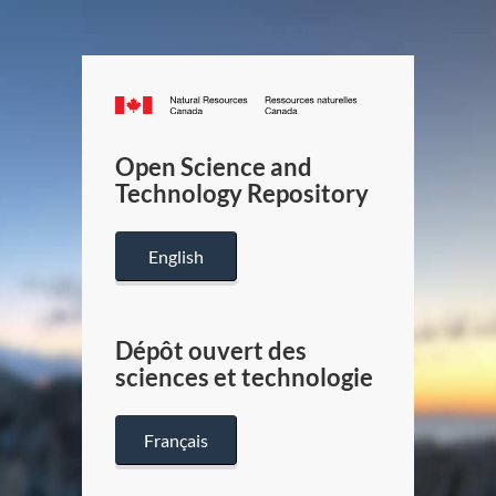
Canada.ca
/
Gouverneme
Open Science and
du
Technology Repository
Canada
English
Dépôt ouvert des
sciences et technologie
Français