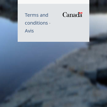
Terms and
/
conditions
Symbole
Avis
du
gouvernem
du
Canada