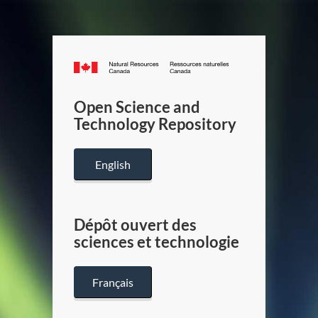
Canada.ca
/
Gouverneme
Open Science and
du
Technology Repository
Canada
English
Dépôt ouvert des
sciences et technologie
Français