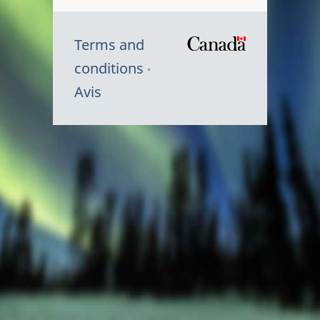
Terms and
/
conditions
Symbole
Avis
du
gouvernem
du
Canada