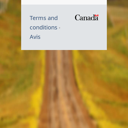
Terms and
/
conditions
Symbole
Avis
du
gouvernem
du
Canada