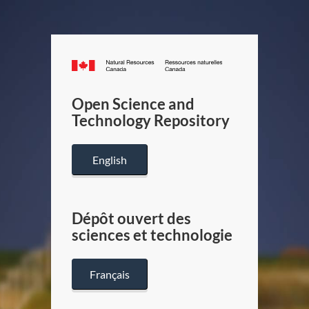
Canada.ca
/
Gouverneme
Open Science and
du
Technology Repository
Canada
English
Dépôt ouvert des
sciences et technologie
Français