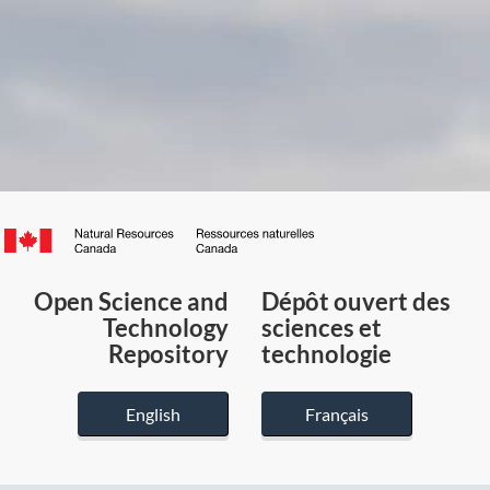
Canada.ca
/
Gouvernement
Open Science and
Dépôt ouvert des
du
Technology
sciences et
Canada
Repository
technologie
English
Français