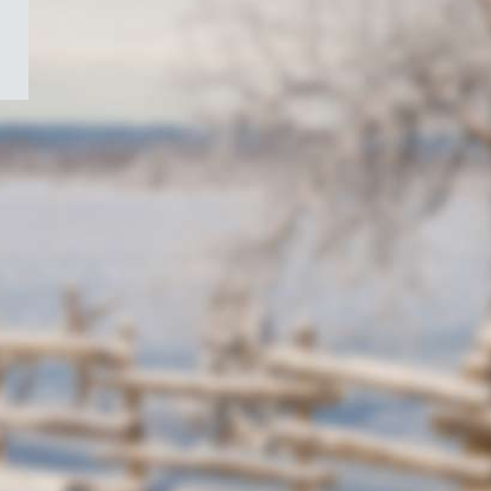
/
Symbole
du
gouvernement
du
Canada