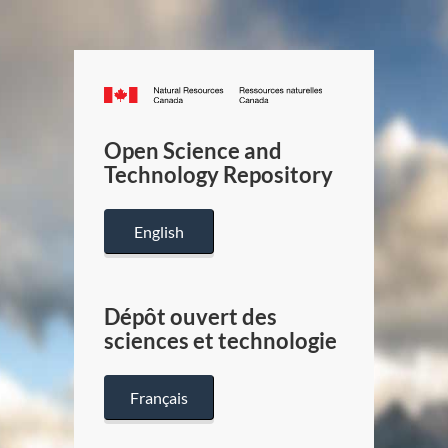
Canada.ca
/
Gouverneme
Open Science and
du
Technology Repository
Canada
English
Dépôt ouvert des
sciences et technologie
Français