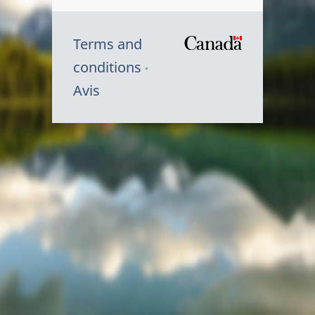
Terms and
/
conditions
Symbole
Avis
du
gouvernem
du
Canada