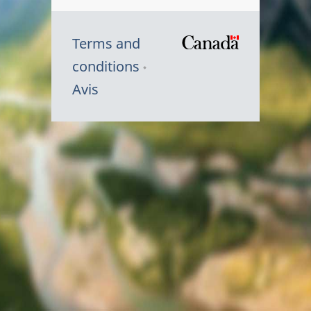
Terms and
/
conditions
Symbole
Avis
du
gouvernem
du
Canada