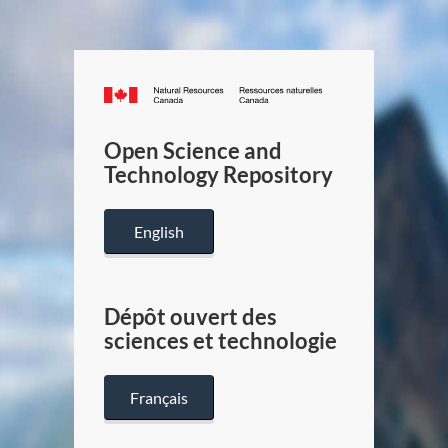
Canada.ca
/
Gouverneme
Open Science and
du
Technology Repository
Canada
English
Dépôt ouvert des
sciences et technologie
Français