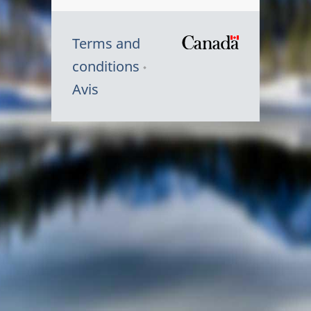
Terms and
/
conditions
Symbole
Avis
du
gouvernem
du
Canada