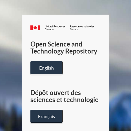
Canada.ca
/
Gouverneme
Open Science and
du
Technology Repository
Canada
English
Dépôt ouvert des
sciences et technologie
Français