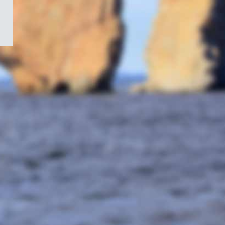
/
Symbole
du
gouvernement
du
Canada