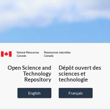
Canada.ca
/
Gouvernement
Open Science and
Dépôt ouvert des
du
Technology
sciences et
Canada
Repository
technologie
English
Français