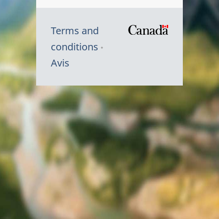
Terms and
/
conditions
Symbole
Avis
du
gouvernem
du
Canada