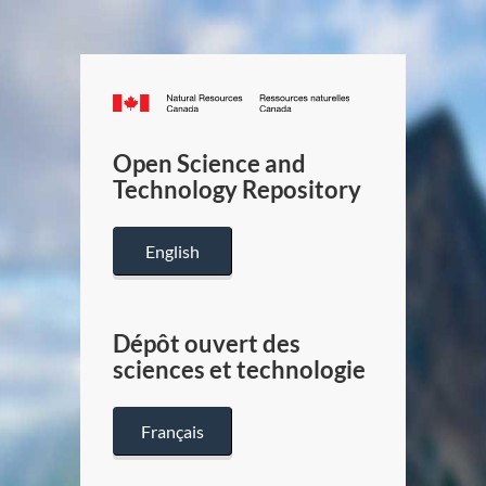
Canada.ca
/
Gouverneme
Open Science and
du
Technology Repository
Canada
English
Dépôt ouvert des
sciences et technologie
Français