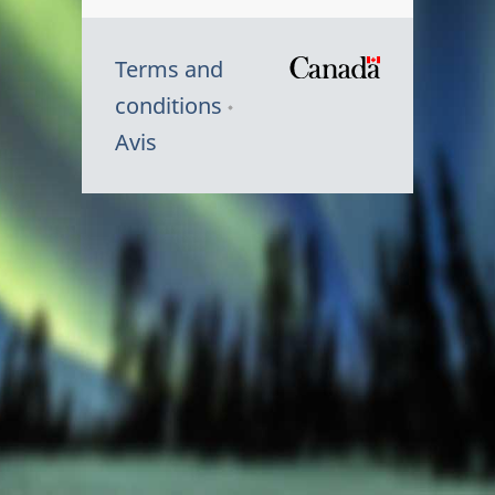
Terms and
/
conditions
Symbole
Avis
du
gouvernem
du
Canada