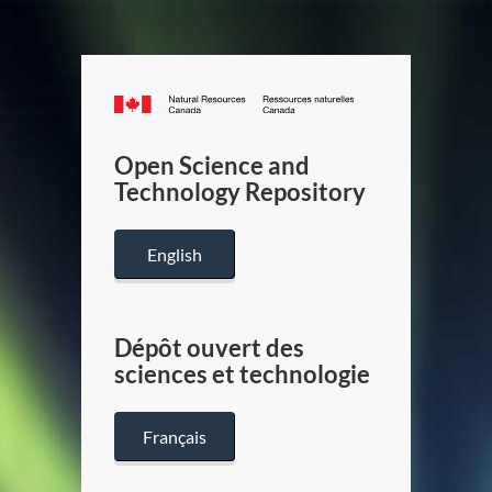
Canada.ca
/
Gouverneme
Open Science and
du
Technology Repository
Canada
English
Dépôt ouvert des
sciences et technologie
Français