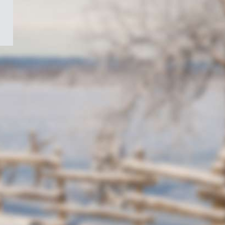
/
Symbole
du
gouvernement
du
Canada