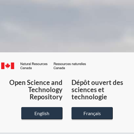
Canada.ca
/
Gouvernement
Open Science and
Dépôt ouvert des
du
Technology
sciences et
Canada
Repository
technologie
English
Français