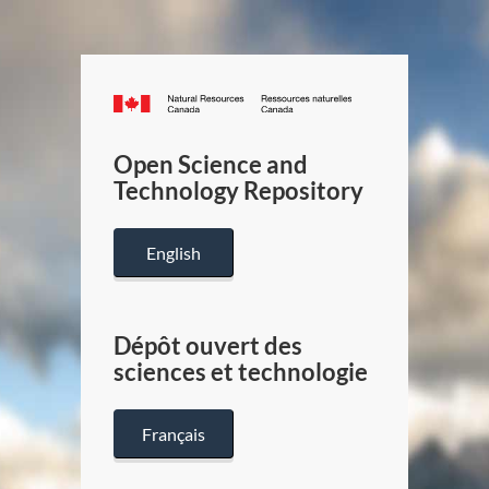
Canada.ca
/
Gouverneme
Open Science and
du
Technology Repository
Canada
English
Dépôt ouvert des
sciences et technologie
Français