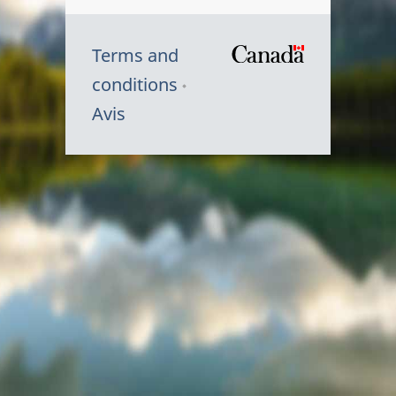
Terms and
/
conditions
Symbole
Avis
du
gouvernem
du
Canada