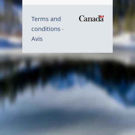
Terms and
/
conditions
Symbole
Avis
du
gouvernem
du
Canada