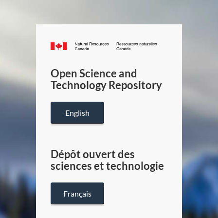
Canada.ca
/
Gouverneme
Open Science and
du
Technology Repository
Canada
English
Dépôt ouvert des
sciences et technologie
Français