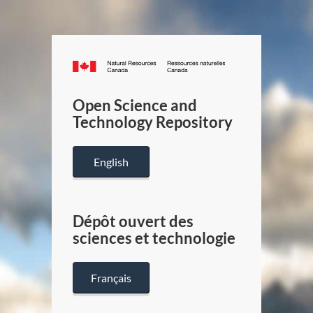
Canada.ca
/
Gouverneme
Open Science and
du
Technology Repository
Canada
English
Dépôt ouvert des
sciences et technologie
Français