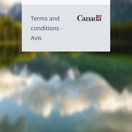
Terms and
/
conditions
Symbole
Avis
du
gouvernem
du
Canada