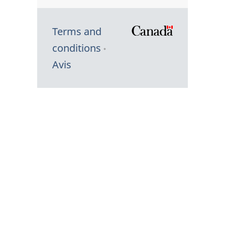
Terms and
/
conditions
Symbole
Avis
du
gouvernem
du
Canada