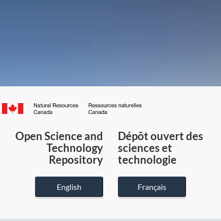
Canada.ca
/
Gouvernement
Open Science and
Dépôt ouvert des
du
Technology
sciences et
Canada
Repository
technologie
English
Français