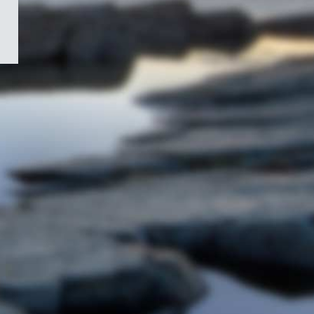
/
Symbole
du
gouvernement
du
Canada