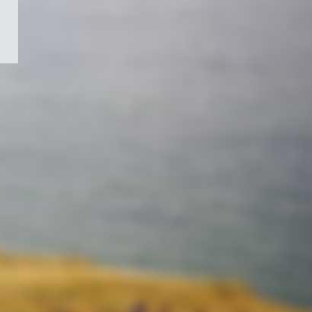
/
Symbole
du
gouvernement
du
Canada