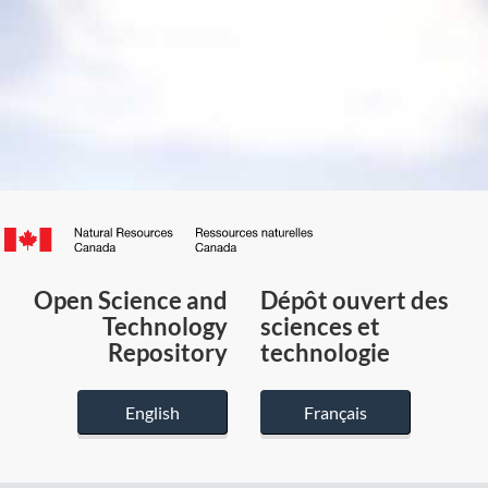
Canada.ca
/
Gouvernement
Open Science and
Dépôt ouvert des
du
Technology
sciences et
Canada
Repository
technologie
English
Français