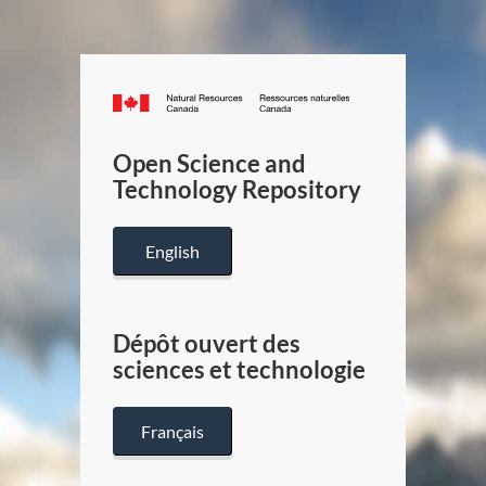
Canada.ca
/
Gouverneme
Open Science and
du
Technology Repository
Canada
English
Dépôt ouvert des
sciences et technologie
Français