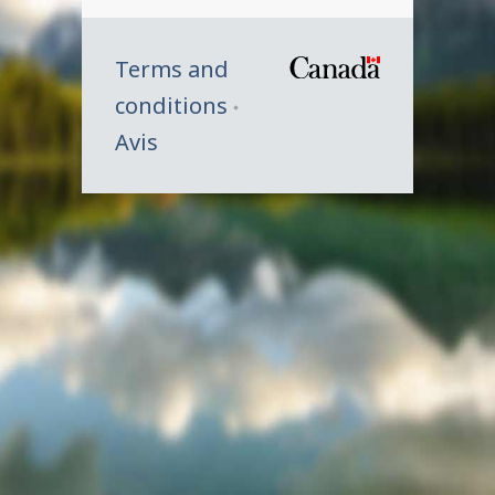
Terms and
/
conditions
Symbole
Avis
du
gouverne
du
Canada