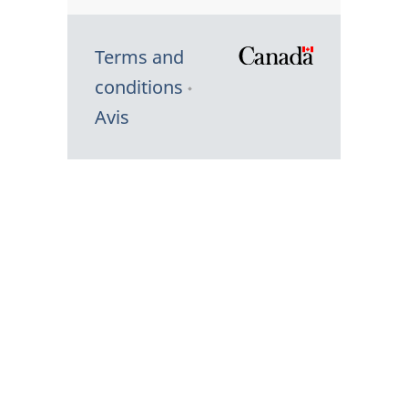
Terms and
/
conditions
Symbole
Avis
du
gouvernem
du
Canada