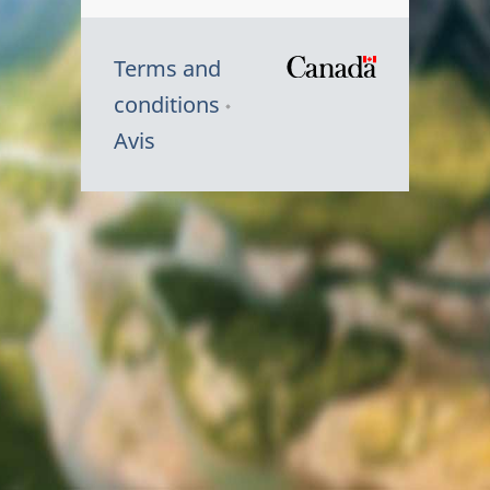
Terms and
/
conditions
Symbole
Avis
du
gouvernem
du
Canada