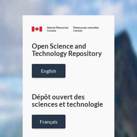
Canada.ca
/
Gouverneme
Open Science and
du
Technology Repository
Canada
English
Dépôt ouvert des
sciences et technologie
Français