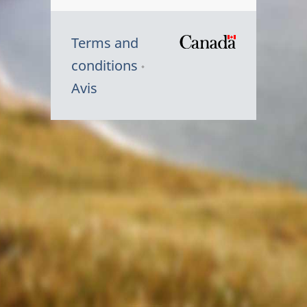
Terms and
/
conditions
Symbole
Avis
du
gouvernem
du
Canada