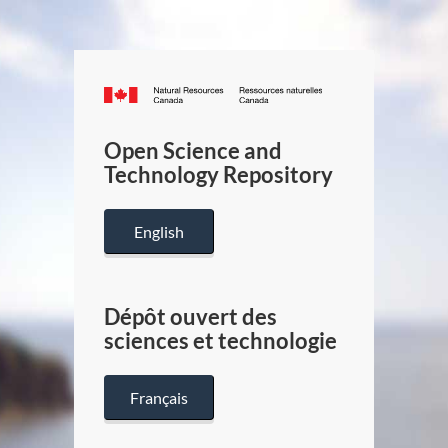
Canada.ca
/
Gouverneme
Open Science and
du
Technology Repository
Canada
English
Dépôt ouvert des
sciences et technologie
Français