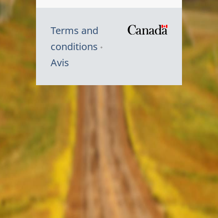
Terms and
/
conditions
Symbole
Avis
du
gouvernem
du
Canada