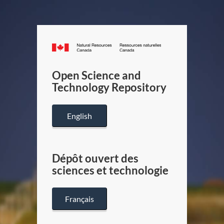
Canada.ca
/
Gouverneme
Open Science and
du
Technology Repository
Canada
English
Dépôt ouvert des
sciences et technologie
Français