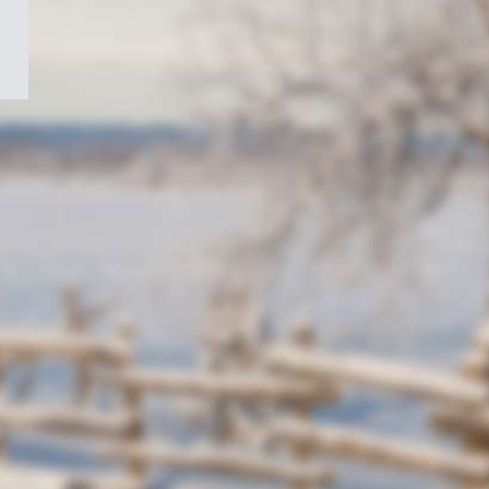
/
Symbole
du
gouvernement
du
Canada