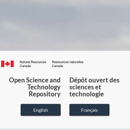
Canada.ca
/
Gouvernement
Open Science and
Dépôt ouvert des
du
Technology
sciences et
Canada
Repository
technologie
English
Français