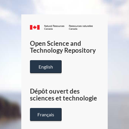
Canada.ca
/
Gouverneme
Open Science and
du
Technology Repository
Canada
English
Dépôt ouvert des
sciences et technologie
Français