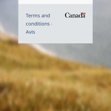
Terms and
/
conditions
Symbole
Avis
du
gouvernem
du
Canada