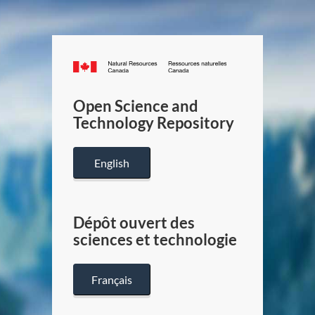
Canada.ca
/
Gouverneme
Open Science and
du
Technology Repository
Canada
English
Dépôt ouvert des
sciences et technologie
Français