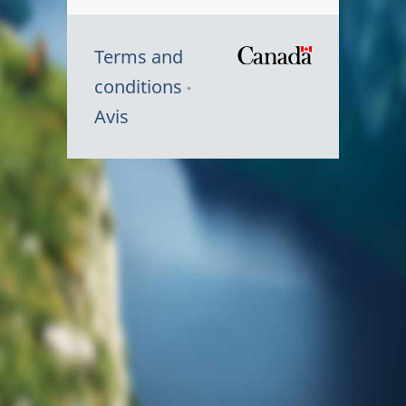
Terms and
/
conditions
Symbole
Avis
du
gouvernem
du
Canada