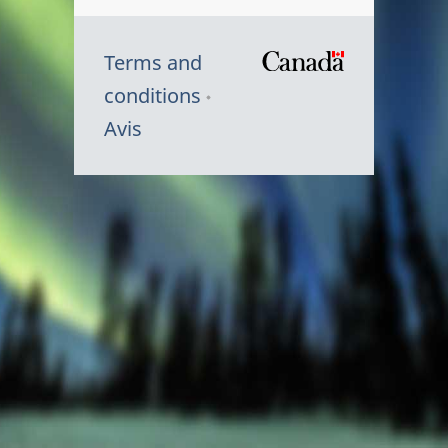
Terms and
/
conditions
Symbole
Avis
du
gouvernem
du
Canada