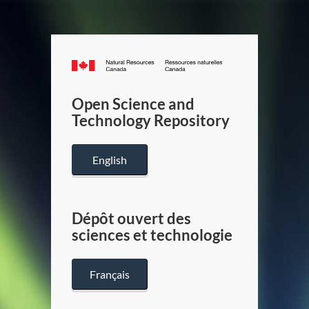
Canada.ca
/
Gouverneme
Open Science and
du
Technology Repository
Canada
English
Dépôt ouvert des
sciences et technologie
Français