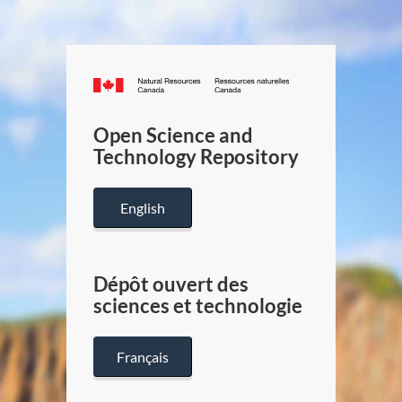
Canada.ca
/
Gouverneme
Open Science and
du
Technology Repository
Canada
English
Dépôt ouvert des
sciences et technologie
Français