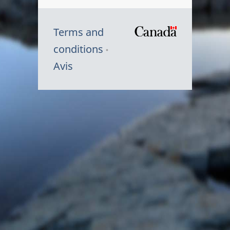
Terms and
/
conditions
Symbole
Avis
du
gouvernem
du
Canada