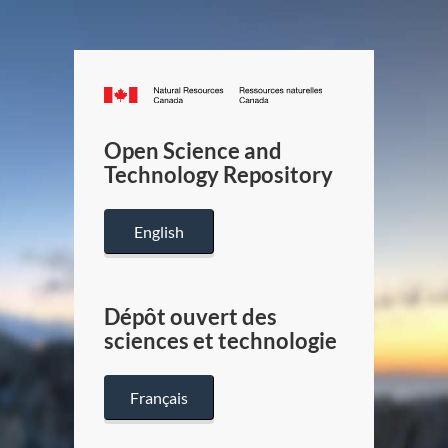
Canada.ca
/
Gouverneme
Open Science and
du
Technology Repository
Canada
English
Dépôt ouvert des
sciences et technologie
Français