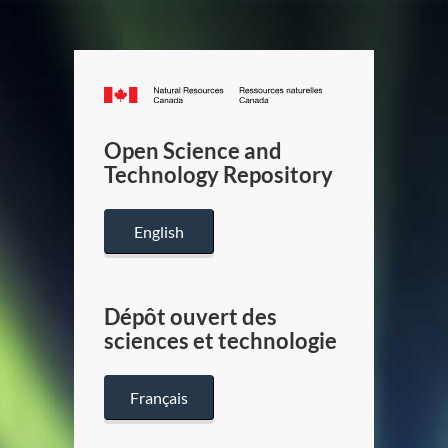
Canada.ca
/
Gouverneme
Open Science and
du
Technology Repository
Canada
English
Dépôt ouvert des
sciences et technologie
Français