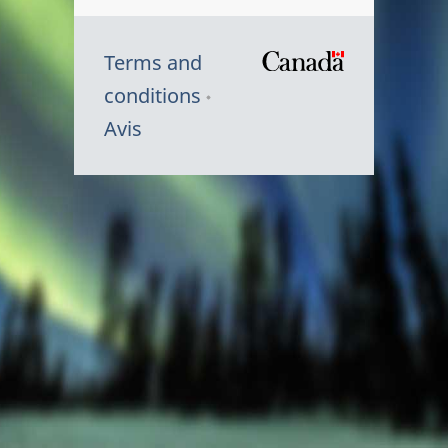
Terms and
/
conditions
Symbole
Avis
du
gouvernem
du
Canada