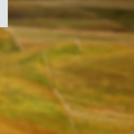
/
Symbole
du
gouvernement
du
Canada