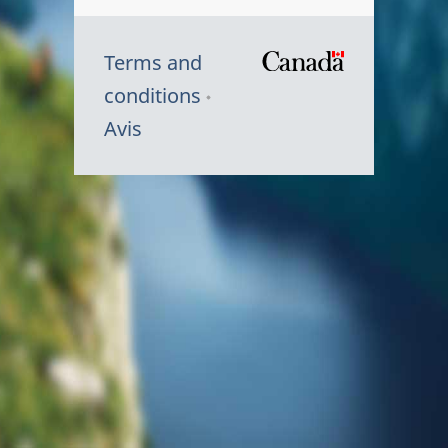
Terms and
/
conditions
Symbole
Avis
du
gouvernem
du
Canada