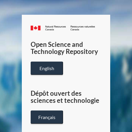
Canada.ca
/
Gouverneme
Open Science and
du
Technology Repository
Canada
English
Dépôt ouvert des
sciences et technologie
Français