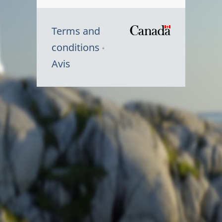
Terms and
/
conditions
Symbole
Avis
du
gouvernem
du
Canada