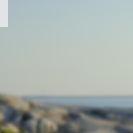
/
Symbole
du
gouvernement
du
Canada