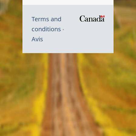
Terms and
/
conditions
Symbole
Avis
du
gouvernem
du
Canada