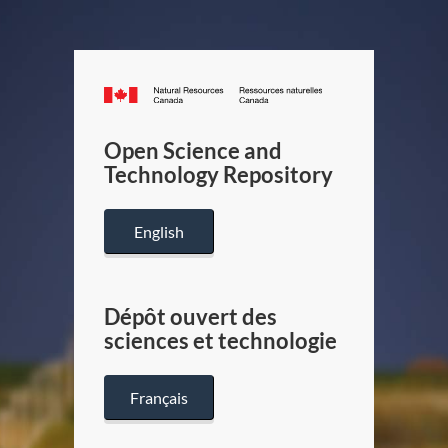
Canada.ca
/
Gouverneme
Open Science and
du
Technology Repository
Canada
English
Dépôt ouvert des
sciences et technologie
Français