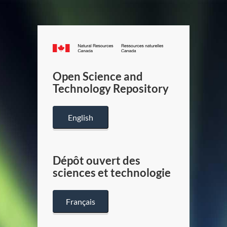
Canada.ca
/
Gouverneme
Open Science and
du
Technology Repository
Canada
English
Dépôt ouvert des
sciences et technologie
Français