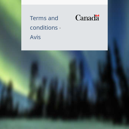
Terms and
/
conditions
Symbole
Avis
du
gouvernem
du
Canada