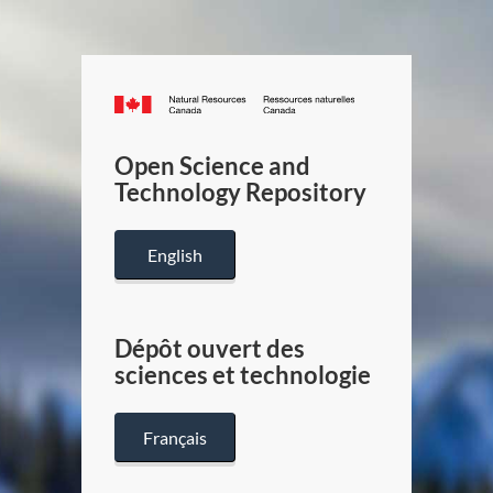
Canada.ca
/
Gouverneme
Open Science and
du
Technology Repository
Canada
English
Dépôt ouvert des
sciences et technologie
Français