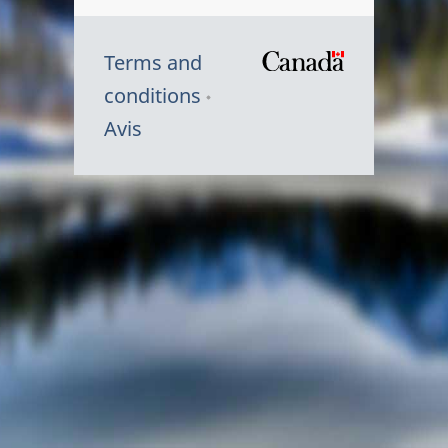
Terms and
/
conditions
Symbole
Avis
du
gouvernem
du
Canada