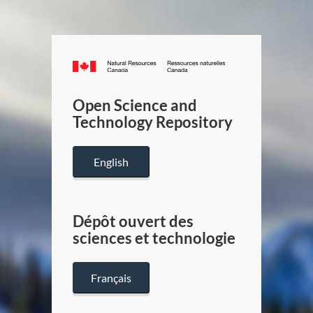
Canada.ca
/
Gouverneme
Open Science and
du
Technology Repository
Canada
English
Dépôt ouvert des
sciences et technologie
Français