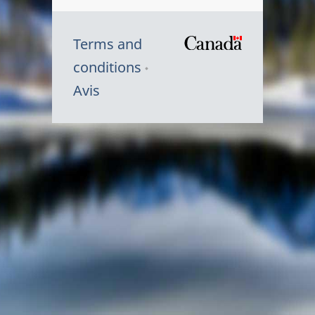
Terms and
/
conditions
Symbole
Avis
du
gouvernem
du
Canada