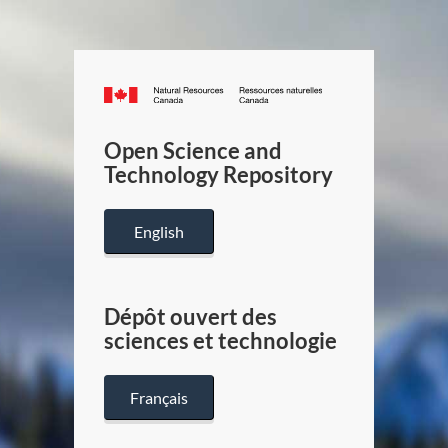
Canada.ca
/
Gouverneme
Open Science and
du
Technology Repository
Canada
English
Dépôt ouvert des
sciences et technologie
Français