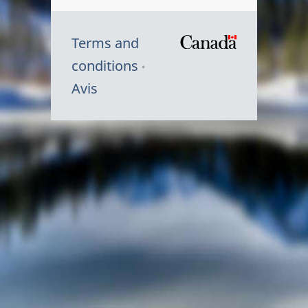
Terms and
/
conditions
Symbole
Avis
du
gouvernem
du
Canada