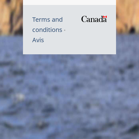
Terms and
/
conditions
Symbole
Avis
du
gouvernem
du
Canada