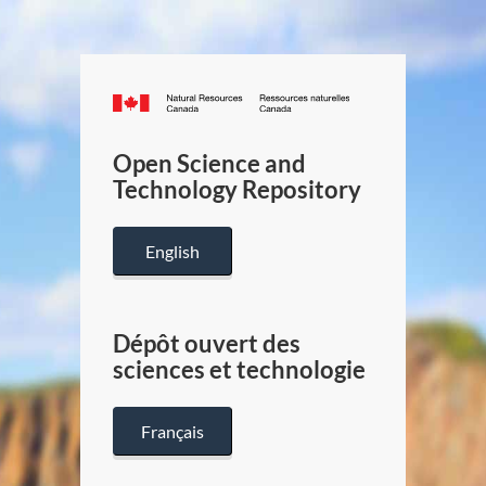
Canada.ca
/
Gouverneme
Open Science and
du
Technology Repository
Canada
English
Dépôt ouvert des
sciences et technologie
Français