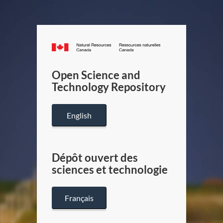
Canada.ca
/
Gouverneme
Open Science and
du
Technology Repository
Canada
English
Dépôt ouvert des
sciences et technologie
Français