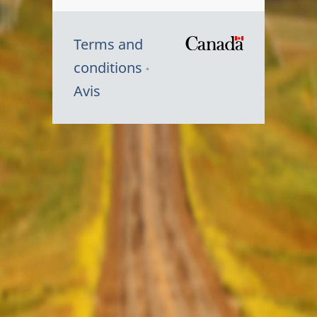
Terms and
/
conditions
Symbole
Avis
du
gouvernem
du
Canada