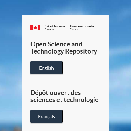
Canada.ca
/
Gouverneme
Open Science and
du
Technology Repository
Canada
English
Dépôt ouvert des
sciences et technologie
Français