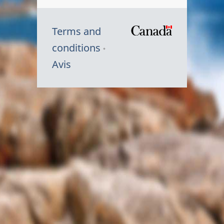
Terms and
/
conditions
Symbole
Avis
du
gouvernem
du
Canada