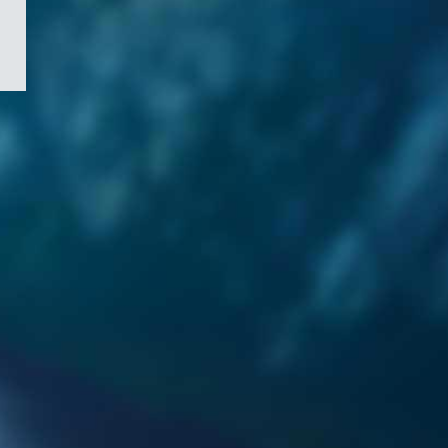
/
Symbole
du
gouvernement
du
Canada