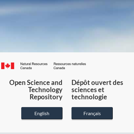
Canada.ca
/
Gouvernement
Open Science and
Dépôt ouvert des
du
Technology
sciences et
Canada
Repository
technologie
English
Français