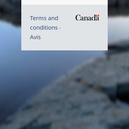
Terms and
/
conditions
Symbole
Avis
du
gouvernem
du
Canada