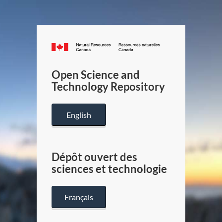
Canada.ca
/
Gouverneme
Open Science and
du
Technology Repository
Canada
English
Dépôt ouvert des
sciences et technologie
Français