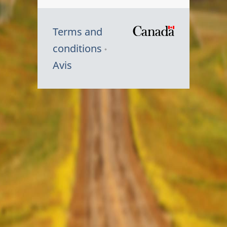
Terms and
/
conditions
Symbole
Avis
du
gouvernem
du
Canada