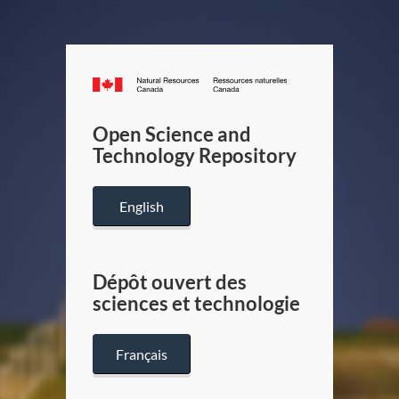
Canada.ca
/
Gouverneme
Open Science and
du
Technology Repository
Canada
English
Dépôt ouvert des
sciences et technologie
Français