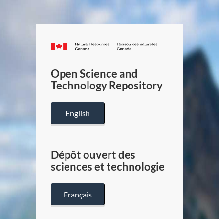
Canada.ca
/
Gouverneme
Open Science and
du
Technology Repository
Canada
English
Dépôt ouvert des
sciences et technologie
Français