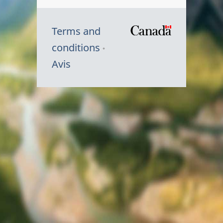
Terms and
/
conditions
Symbole
Avis
du
gouvernem
du
Canada